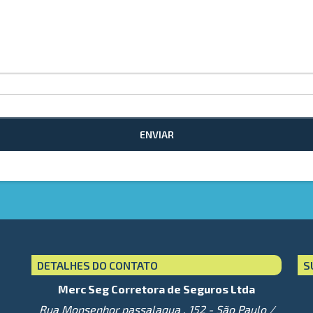
ENVIAR
DETALHES DO CONTATO
S
Merc Seg Corretora de Seguros Ltda
Rua Monsenhor passalaqua , 152 - São Paulo /