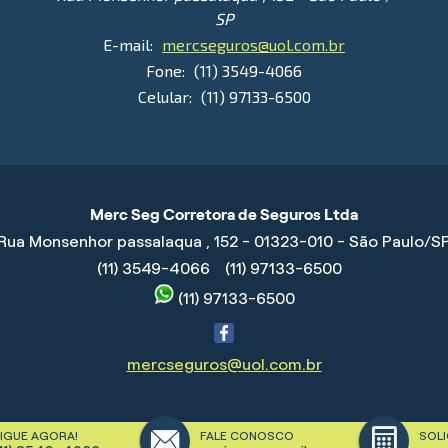
SP
E-mail:
mercseguros@uol.com.br
Fone:
(11) 3549-4066
Celular:
(11) 97133-6500
Merc Seg Corretora de Seguros Ltda
Rua Monsenhor passalaqua , 152 - 01323-010 - São Paulo/S
(11) 3549-4066
(11) 97133-6500
(11) 97133-6500
mercseguros@uol.com.br
LIGUE AGORA!
FALE CONOSCO
SOLI