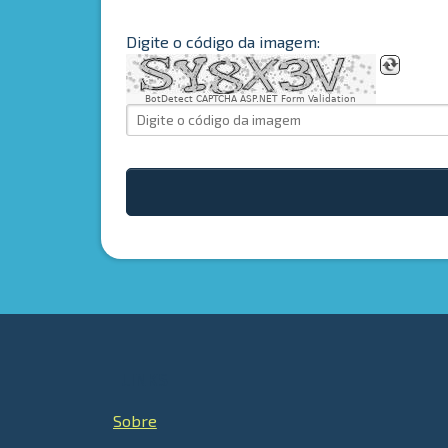
Digite o código da imagem:
BotDetect CAPTCHA ASP.NET Form Validation
LINKS
Sobre